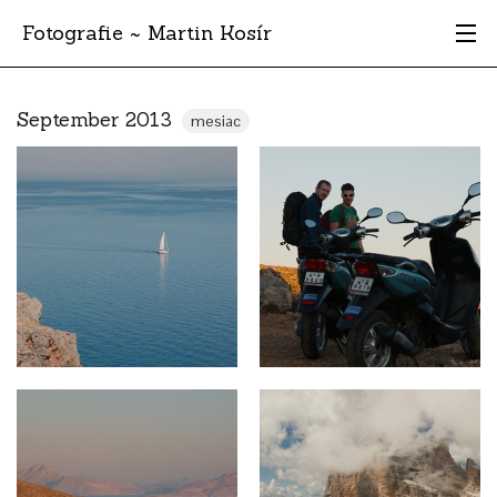
Fotografie ~ Martin Kosír
Moje obľúbené
September 2013
mesiac
Albumy
Miesta
Archív
Vyhľadávanie