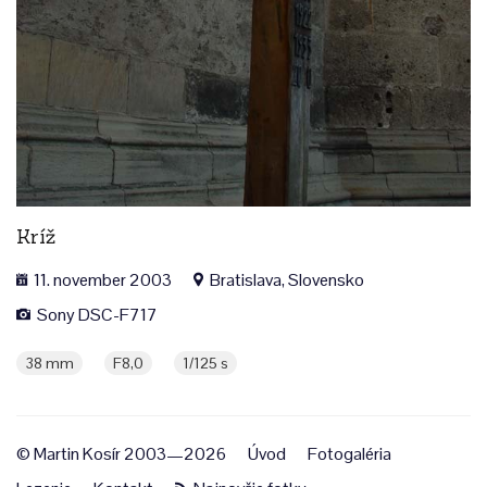
Kríž
11. november 2003
Bratislava, Slovensko
Sony DSC-F717
38 mm
F8,0
1/125 s
© Martin Kosír 2003—2026
Úvod
Fotogaléria