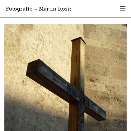
Fotografie ~ Martin Kosír
Moje obľúbené
Albumy
Miesta
Archív
Vyhľadávanie