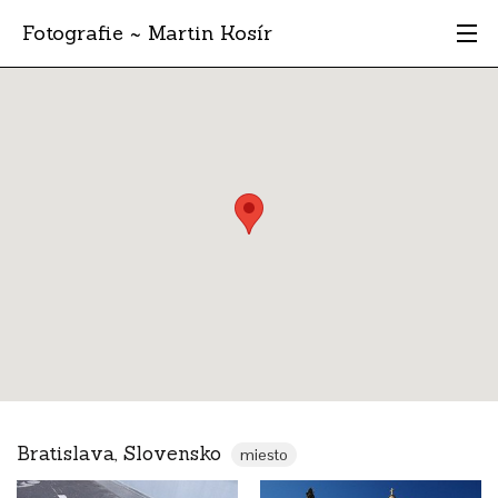
Fotografie ~ Martin Kosír
Moje obľúbené
Albumy
Miesta
Archív
Vyhľadávanie
Bratislava, Slovensko
miesto