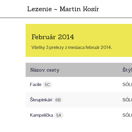
Lezenie ~ Martin Kosír
Február 2014
Všetky 3 prelezy z mesiaca február 2014.
Názov cesty
Štý
Facile
SÓL
5C
Škrupinkári
SÓL
6B
Kampelička
SÓL
5A