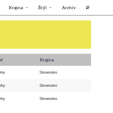
Krajina
Štýl
Archív
Slovensko
OS
Grécko
FLASH
Rakúsko
RP
sť
Krajina
Nemecko
PP
ehy
Slovensko
Španielsko
AF
ehy
Slovensko
ehy
Francúzsko
SÓLO
Slovensko