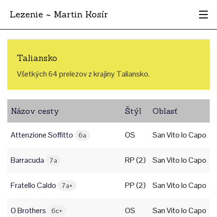
Lezenie ~ Martin Kosír
Najhodnotnejšie
Taliansko
Oblasti
Všetkých 64 prelezov z krajiny Taliansko.
Krajina
Názov cesty
Štýl
Oblasť
Štýl
Attenzione Soffitto
OS
San Vito lo Capo
Archív
6a
Barracuda
RP (2)
San Vito lo Capo
7a
Fratello Caldo
PP (2)
San Vito lo Capo
7a+
O Brothers
OS
San Vito lo Capo
6c+