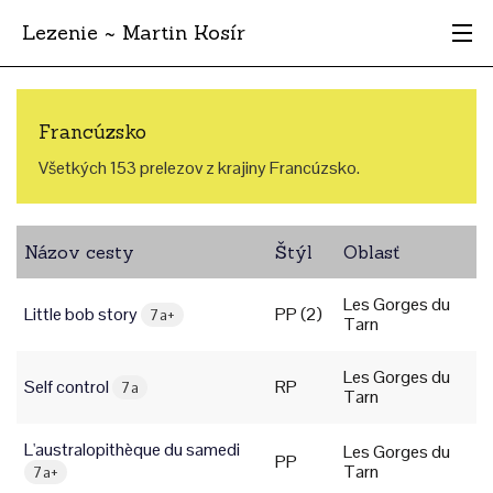
Lezenie ~ Martin Kosír
Najhodnotnejšie
Francúzsko
Oblasti
Všetkých 153 prelezov z krajiny Francúzsko.
Krajina
Názov cesty
Štýl
Oblasť
Štýl
Les Gorges du
Archív
Little bob story
PP (2)
7a+
Tarn
Les Gorges du
Self control
RP
7a
Tarn
L'australopithèque du samedi
Les Gorges du
PP
Tarn
7a+