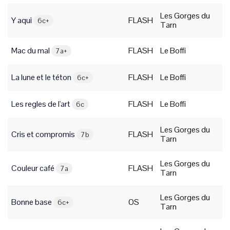
Les Gorges du
Y aqui
FLASH
6c+
Tarn
Mac du mal
FLASH
Le Boffi
7a+
La lune et le téton
FLASH
Le Boffi
6c+
Les regles de l'art
FLASH
Le Boffi
6c
Les Gorges du
Cris et compromis
FLASH
7b
Tarn
Les Gorges du
Couleur café
FLASH
7a
Tarn
Les Gorges du
Bonne base
OS
6c+
Tarn