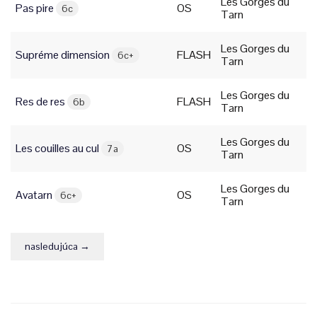
Les Gorges du
Pas pire
OS
6c
Tarn
Les Gorges du
Supréme dimension
FLASH
6c+
Tarn
Les Gorges du
Res de res
FLASH
6b
Tarn
Les Gorges du
Les couilles au cul
OS
7a
Tarn
Les Gorges du
Avatarn
OS
6c+
Tarn
nasledujúca →