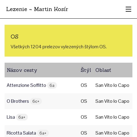
Lezenie ~ Martin Kosír
Najhodnotnejšie
OS
Oblasti
Všetkých 1204 prelezov vylezených štýlom OS.
Krajina
Názov cesty
Štýl
Oblasť
Štýl
Attenzione Soffitto
OS
San Vito lo Capo
Archív
6a
O Brothers
OS
San Vito lo Capo
6c+
Lisa
OS
San Vito lo Capo
6a+
Ricotta Salata
OS
San Vito lo Capo
6a+