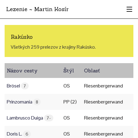
Lezenie ~ Martin Kosír
Najhodnotnejšie
Rakúsko
Oblasti
Všetkých 259 prelezov z krajiny Rakúsko.
Krajina
Názov cesty
Štýl
Oblasť
Štýl
Brösel
OS
Riesenbergerwand
Archív
7
Prinzomania
PP (2)
Riesenbergerwand
8
Lambrusco Duiga
OS
Riesenbergerwand
7-
Doris L.
OS
Riesenbergerwand
6