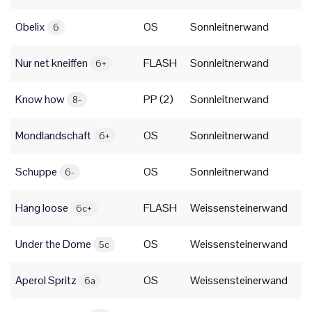
Obelix
OS
Sonnleitnerwand
6
Nur net kneiffen
FLASH
Sonnleitnerwand
6+
Know how
PP (2)
Sonnleitnerwand
8-
Mondlandschaft
OS
Sonnleitnerwand
6+
Schuppe
OS
Sonnleitnerwand
6-
Hang loose
FLASH
Weissensteinerwand
6c+
Under the Dome
OS
Weissensteinerwand
5c
Aperol Spritz
OS
Weissensteinerwand
6a