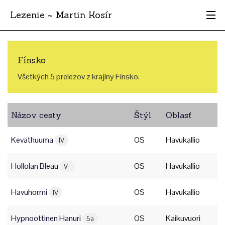
Lezenie ~ Martin Kosír
Najhodnotnejšie
Fínsko
Oblasti
Všetkých 5 prelezov z krajiny Fínsko.
Krajina
Názov cesty
Štýl
Oblasť
Štýl
Keväthuuma
OS
Havukallio
Archív
IV
Hollolan Bleau
OS
Havukallio
V-
Havuhormi
OS
Havukallio
IV
Hypnoottinen Hanuri
OS
Kaikuvuori
5a