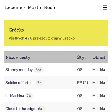
Lezenie ~ Martin Kosír
Najhodnotnejšie
Grécko
Oblasti
Všetkých 476 prelezov z krajiny Grécko.
Krajina
Názov cesty
Štýl
Oblasť
Štýl
Stormy monday
OS
Manikia
Archív
6b+
Soldier of fortune
PP (2)
Manikia
7b
La Machina
OS
Manikia
7a
Close to the edge
OS
Manikia
6a+