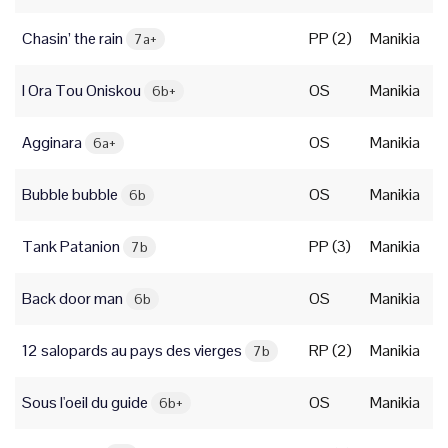
Chasin’ the rain
PP (2)
Manikia
7a+
I Ora Tou Oniskou
OS
Manikia
6b+
Agginara
OS
Manikia
6a+
Bubble bubble
OS
Manikia
6b
Tank Patanion
PP (3)
Manikia
7b
Back door man
OS
Manikia
6b
12 salopards au pays des vierges
RP (2)
Manikia
7b
Sous l'oeil du guide
OS
Manikia
6b+