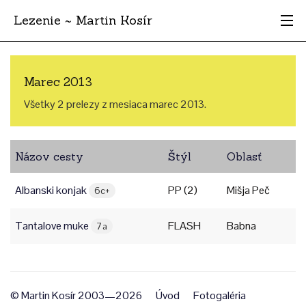
Lezenie ~ Martin Kosír
Najhodnotnejšie
Marec 2013
Oblasti
Všetky 2 prelezy z mesiaca marec 2013.
Krajina
Názov cesty
Štýl
Oblasť
Štýl
Albanski konjak
PP (2)
Mišja Peč
Archív
6c+
Tantalove muke
FLASH
Babna
7a
© Martin Kosír 2003—2026
Úvod
Fotogaléria