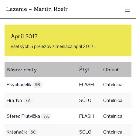
Lezenie ~ Martin Kosír
Najhodnotnejšie
Apríl 2017
Oblasti
Všetkých 5 prelezov z mesiaca apríl 2017.
Krajina
Názov cesty
Štýl
Oblasť
Štýl
Psychadelik
FLASH
Chtelnica
Archív
6B
Hra_Na
SÓLO
Chtelnica
7A
Stereo Plutvička
FLASH
Chtelnica
7A
Krásňačik
SÓLO
Chtelnica
6C