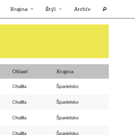
Krajina
Štýl
Archív
Slovensko
OS
Grécko
FLASH
Rakúsko
RP
Oblasť
Krajina
Nemecko
PP
Chulilla
Španielsko
Španielsko
AF
Chulilla
Španielsko
Francúzsko
Chulilla
SÓLO
Španielsko
Chulilla
Španielsko