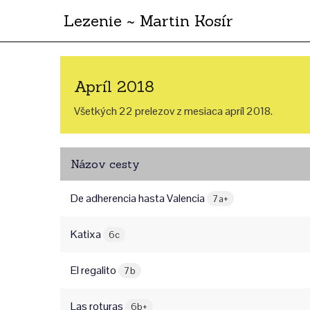
Lezenie ~ Martin Kosír
Apríl 2018
Všetkých 22 prelezov z mesiaca apríl 2018.
Názov cesty
De adherencia hasta Valencia
7a+
Katixa
6c
El regalito
7b
Las roturas
6b+