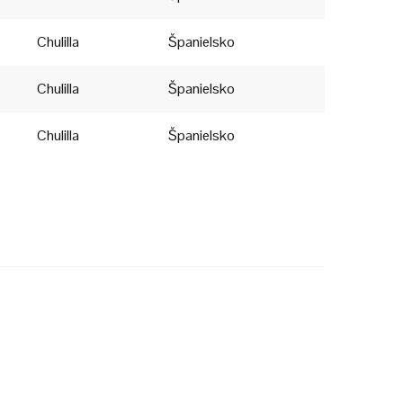
Chorvátsko
Chulilla
Španielsko
Slovinsko
Chulilla
Španielsko
Taliansko
Chulilla
Španielsko
Česká republika
Rumunsko
Švédsko
Fínsko
Švajčiarsko