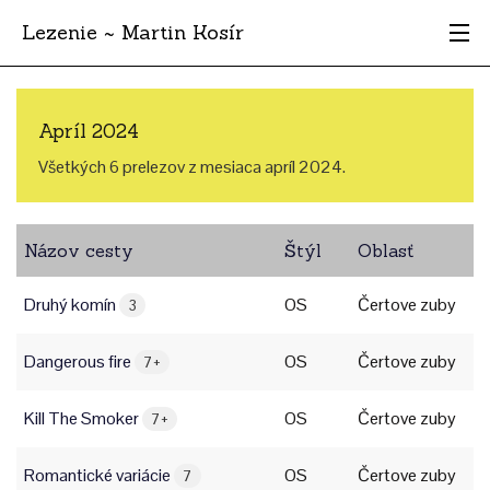
Lezenie ~ Martin Kosír
Najhodnotnejšie
Apríl 2024
Oblasti
Všetkých 6 prelezov z mesiaca apríl 2024.
Krajina
Názov cesty
Štýl
Oblasť
Štýl
Druhý komín
OS
Čertove zuby
Archív
3
Dangerous fire
OS
Čertove zuby
7+
Kill The Smoker
OS
Čertove zuby
7+
Romantické variácie
OS
Čertove zuby
7