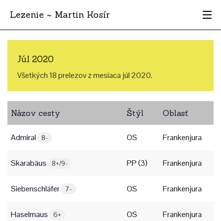
Lezenie ~ Martin Kosír
Najhodnotnejšie
Júl 2020
Oblasti
Všetkých 18 prelezov z mesiaca júl 2020.
Krajina
Názov cesty
Štýl
Oblasť
Štýl
Admiral
OS
Frankenjura
Archív
8-
Skarabäus
PP (3)
Frankenjura
8+/9-
Siebenschläfer
OS
Frankenjura
7-
Haselmaus
OS
Frankenjura
6+