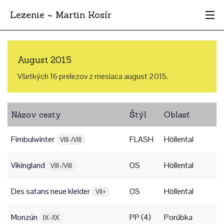
Lezenie ~ Martin Kosír
Najhodnotnejšie
August 2015
Oblasti
Všetkých 16 prelezov z mesiaca august 2015.
Krajina
Názov cesty
Štýl
Oblasť
Štýl
Fimbulwinter
FLASH
Höllental
Archív
VIII-/VIII
Vikingland
OS
Höllental
VIII-/VIII
Des satans neue kleider
OS
Höllental
VII+
Monzún
PP (4)
Porúbka
IX-/IX