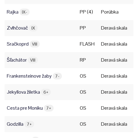
Rajka
PP (4)
Porúbka
IX-
Zvlhčovač
PP
Deravá skala
IX
Sračkoprd
FLASH
Deravá skala
VIII
Šľachátor
RP
Deravá skala
VIII
Frankensteinove žaby
OS
Deravá skala
7-
Jekyllova žiletka
OS
Deravá skala
6+
Cesta pre Moniku
OS
Deravá skala
7+
Godzilla
OS
Deravá skala
7+