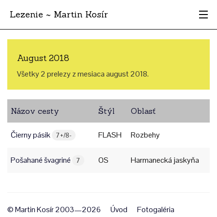
Lezenie ~ Martin Kosír
Najhodnotnejšie
August 2018
Oblasti
Všetky 2 prelezy z mesiaca august 2018.
Krajina
Názov cesty
Štýl
Oblasť
Štýl
Čierny pásik
FLASH
Rozbehy
Archív
7+/8-
Pošahané švagriné
OS
Harmanecká jaskyňa
7
© Martin Kosír 2003—2026
Úvod
Fotogaléria