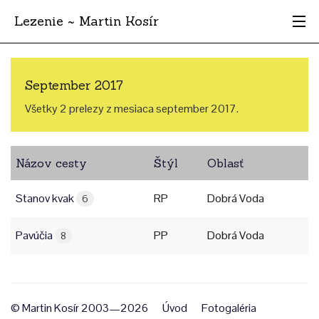
Lezenie ~ Martin Kosír
Najhodnotnejšie
September 2017
Oblasti
Všetky 2 prelezy z mesiaca september 2017.
Krajina
Názov cesty
Štýl
Oblasť
Štýl
Stanov kvak
RP
Dobrá Voda
Archív
6
Pavúčia
PP
Dobrá Voda
8
© Martin Kosír 2003—2026
Úvod
Fotogaléria