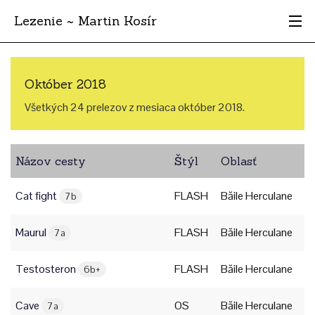
Lezenie ~ Martin Kosír
Najhodnotnejšie
Október 2018
Oblasti
Všetkých 24 prelezov z mesiaca október 2018.
Krajina
Názov cesty
Štýl
Oblasť
Štýl
Cat fight
FLASH
Băile Herculane
Archív
7b
Maurul
FLASH
Băile Herculane
7a
Testosteron
FLASH
Băile Herculane
6b+
Cave
OS
Băile Herculane
7a