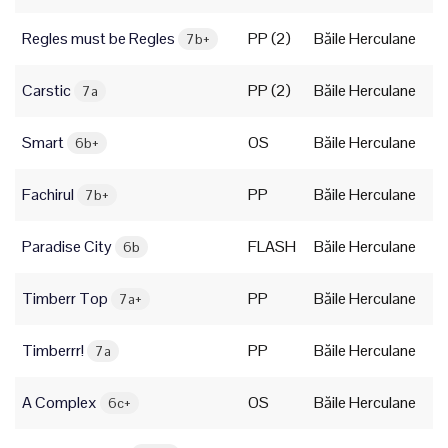
Regles must be Regles
PP (2)
Băile Herculane
7b+
Carstic
PP (2)
Băile Herculane
7a
Smart
OS
Băile Herculane
6b+
Fachirul
PP
Băile Herculane
7b+
Paradise City
FLASH
Băile Herculane
6b
Timberr Top
PP
Băile Herculane
7a+
Timberrr!
PP
Băile Herculane
7a
A Complex
OS
Băile Herculane
6c+