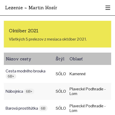
Lezenie ~ Martin Kosír
Najhodnotnejšie
Október 2021
Oblasti
Všetkých 5 prelezov z mesiaca október 2021.
Krajina
Názov cesty
Štýl
Oblasť
Štýl
Cesta modrého brouka
Archív
SÓLO
Kamenné
6B+
Plavecké Podhradie -
Nábojnica
SÓLO
6B+
Lom
Plavecké Podhradie -
Barová prostitútka
SÓLO
6B
Lom