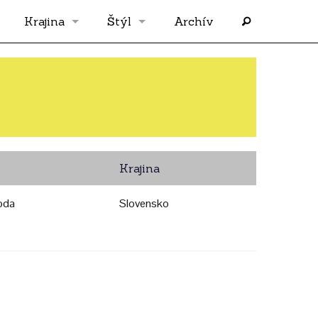
Krajina
Štýl
Archív
Slovensko
OS
Grécko
FLASH
Rakúsko
RP
Krajina
Nemecko
PP
oda
Slovensko
Španielsko
AF
Francúzsko
SÓLO