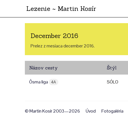
Lezenie ~ Martin Kosír
December 2016
Prelez z mesiaca december 2016.
Názov cesty
Štýl
Ôsma liga
SÓLO
4A
© Martin Kosír 2003—2026
Úvod
Fotogaléria