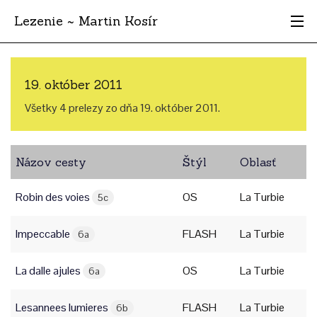
Lezenie ~ Martin Kosír
Najhodnotnejšie
19. október 2011
Oblasti
Všetky 4 prelezy zo dňa 19. október 2011.
Krajina
Názov cesty
Štýl
Oblasť
Štýl
Robin des voies
OS
La Turbie
Archív
5c
Impeccable
FLASH
La Turbie
6a
La dalle ajules
OS
La Turbie
6a
Lesannees lumieres
FLASH
La Turbie
6b