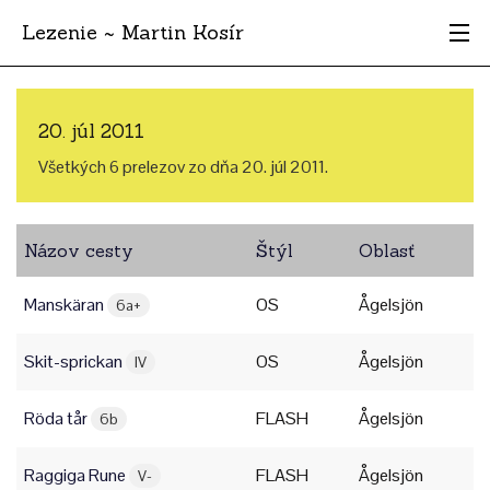
Lezenie ~ Martin Kosír
Najhodnotnejšie
20. júl 2011
Oblasti
Všetkých 6 prelezov zo dňa 20. júl 2011.
Krajina
Názov cesty
Štýl
Oblasť
Štýl
Manskäran
OS
Ågelsjön
Archív
6a+
Skit-sprickan
OS
Ågelsjön
IV
Röda tår
FLASH
Ågelsjön
6b
Raggiga Rune
FLASH
Ågelsjön
V-