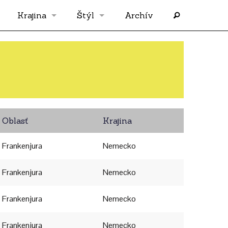
Krajina
Štýl
Archív
Slovensko
OS
Grécko
FLASH
Rakúsko
RP
Oblasť
Krajina
Nemecko
PP
Frankenjura
Nemecko
Španielsko
AF
Frankenjura
Nemecko
Frankenjura
Francúzsko
SÓLO
Nemecko
Frankenjura
Nemecko