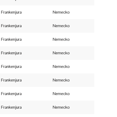
Chorvátsko
Frankenjura
Nemecko
Slovinsko
Frankenjura
Nemecko
Taliansko
Frankenjura
Nemecko
Česká republika
Frankenjura
Nemecko
Rumunsko
Frankenjura
Nemecko
Švédsko
Frankenjura
Nemecko
Frankenjura
Nemecko
Fínsko
Frankenjura
Nemecko
Švajčiarsko