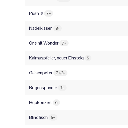
Push it!
7+
Nadelkissen
8-
One hit Wonder
7+
Kalmuspfeiler, neuer Einsteig
5
Gaisenpeter
7+/8-
Bogenspanner
7-
Hupkonzert
6
Blindfisch
5+