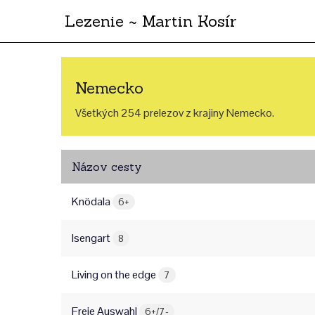
Lezenie ~ Martin Kosír
Nemecko
Všetkých 254 prelezov z krajiny Nemecko.
Názov cesty
Knödala
6+
Isengart
8
Living on the edge
7
Freie Auswahl
6+/7-