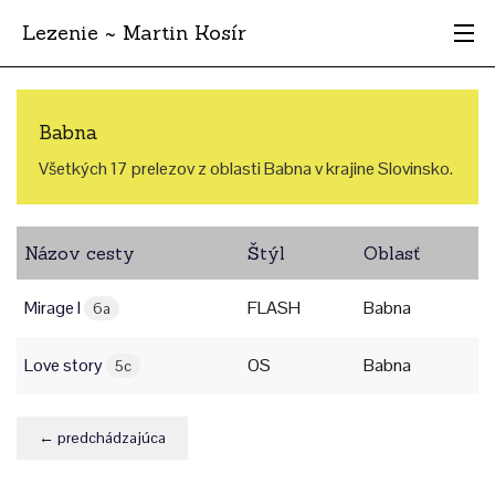
Lezenie ~ Martin Kosír
Najhodnotnejšie
Babna
Oblasti
Všetkých 17 prelezov z oblasti Babna v krajine Slovinsko.
Krajina
Názov cesty
Štýl
Oblasť
Štýl
Mirage I
FLASH
Babna
Archív
6a
Love story
OS
Babna
5c
← predchádzajúca