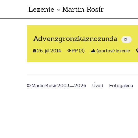
Lezenie ~ Martin Kosír
Advenzgronzkäznozündä
IX-
26. júl 2014
PP (3)
športové lezenie
© Martin Kosír 2003—2026
Úvod
Fotogaléria