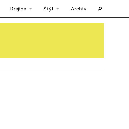
Krajina
Štýl
Archív
Slovensko
OS
Grécko
FLASH
Rakúsko
RP
Nemecko
PP
Španielsko
AF
Francúzsko
SÓLO