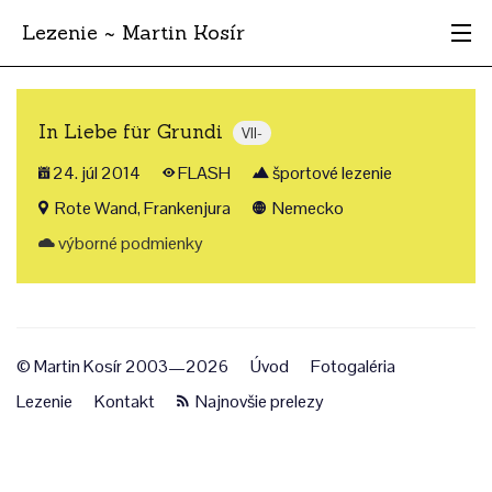
Lezenie ~ Martin Kosír
Najhodnotnejšie
In Liebe für Grundi
VII-
Oblasti
24. júl 2014
FLASH
športové lezenie
Krajina
Rote Wand, Frankenjura
Nemecko
výborné podmienky
Štýl
Archív
© Martin Kosír 2003—2026
Úvod
Fotogaléria
Lezenie
Kontakt
Najnovšie prelezy