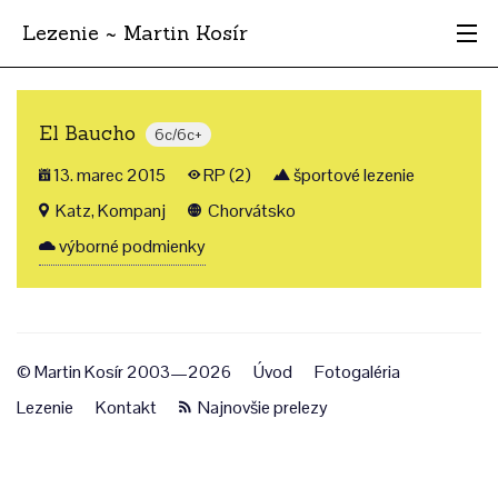
Lezenie ~ Martin Kosír
Najhodnotnejšie
El Baucho
6c/6c+
Oblasti
13. marec 2015
RP (2)
športové lezenie
Krajina
Katz, Kompanj
Chorvátsko
výborné podmienky
Štýl
Archív
© Martin Kosír 2003—2026
Úvod
Fotogaléria
Lezenie
Kontakt
Najnovšie prelezy