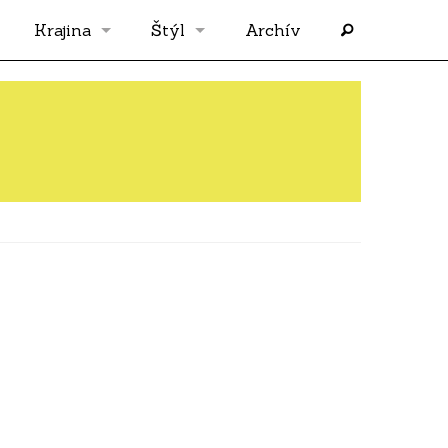
Krajina
Štýl
Archív
Slovensko
OS
Grécko
FLASH
Rakúsko
RP
Nemecko
PP
Španielsko
AF
Francúzsko
SÓLO