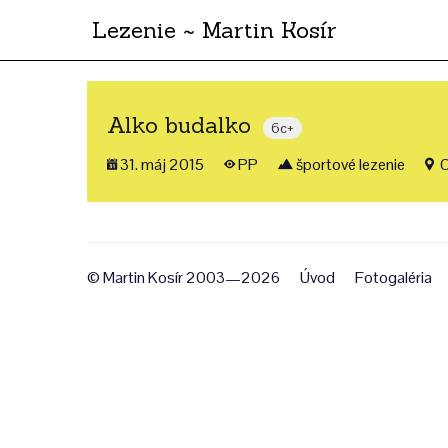
Lezenie ~ Martin Kosír
Alko budalko
6c+
31. máj 2015
PP
športové lezenie
O
© Martin Kosír 2003—2026
Úvod
Fotogaléria