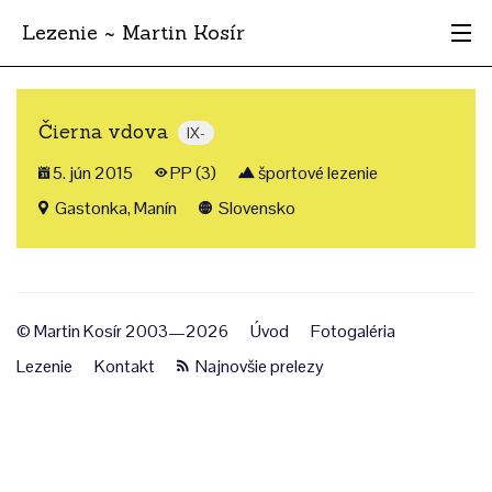
Lezenie ~ Martin Kosír
Najhodnotnejšie
Čierna vdova
IX-
Oblasti
5. jún 2015
PP (3)
športové lezenie
Krajina
Gastonka, Manín
Slovensko
Štýl
Archív
© Martin Kosír 2003—2026
Úvod
Fotogaléria
Lezenie
Kontakt
Najnovšie prelezy