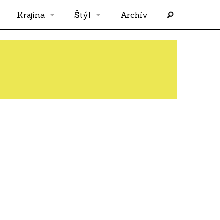
Krajina
Štýl
Archív
Slovensko
OS
Grécko
FLASH
Rakúsko
RP
Nemecko
PP
Španielsko
AF
Francúzsko
SÓLO