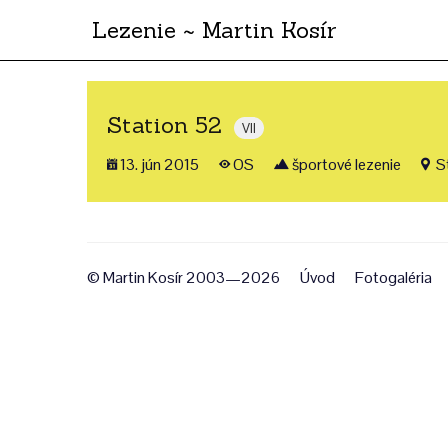
Lezenie ~ Martin Kosír
Station 52
VII
13. jún 2015
OS
športové lezenie
St
© Martin Kosír 2003—2026
Úvod
Fotogaléria