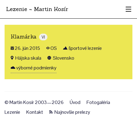
Lezenie ~ Martin Kosír
Najhodnotnejšie
Klamárka
VI
Oblasti
26. jún 2015
OS
športové lezenie
Krajina
Hájska skala
Slovensko
výborné podmienky
Štýl
Archív
© Martin Kosír 2003—2026
Úvod
Fotogaléria
Lezenie
Kontakt
Najnovšie prelezy