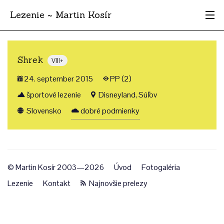
Lezenie ~ Martin Kosír
Najhodnotnejšie
Shrek
VIII+
Oblasti
24. september 2015
PP (2)
Krajina
športové lezenie
Disneyland, Súľov
Slovensko
dobré podmienky
Štýl
Archív
© Martin Kosír 2003—2026
Úvod
Fotogaléria
Lezenie
Kontakt
Najnovšie prelezy