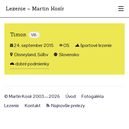
Lezenie ~ Martin Kosír
Najhodnotnejšie
Timon
VIII-
Oblasti
24. september 2015
OS
športové lezenie
Krajina
Disneyland, Súľov
Slovensko
dobré podmienky
Štýl
Archív
© Martin Kosír 2003—2026
Úvod
Fotogaléria
Lezenie
Kontakt
Najnovšie prelezy