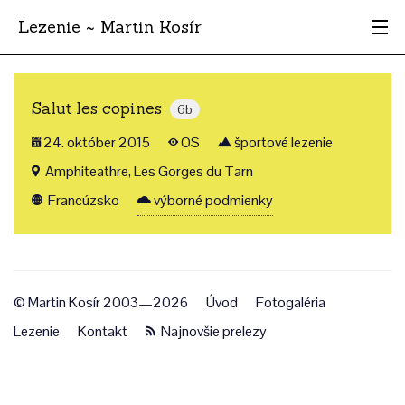
Lezenie ~ Martin Kosír
Najhodnotnejšie
Salut les copines
6b
Oblasti
24. október 2015
OS
športové lezenie
Krajina
Amphiteathre, Les Gorges du Tarn
Francúzsko
výborné podmienky
Štýl
Archív
© Martin Kosír 2003—2026
Úvod
Fotogaléria
Lezenie
Kontakt
Najnovšie prelezy