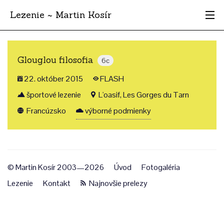
Lezenie ~ Martin Kosír
Najhodnotnejšie
Glouglou filosofia
6c
Oblasti
22. október 2015
FLASH
Krajina
športové lezenie
L'oasif, Les Gorges du Tarn
Francúzsko
výborné podmienky
Štýl
Archív
© Martin Kosír 2003—2026
Úvod
Fotogaléria
Lezenie
Kontakt
Najnovšie prelezy