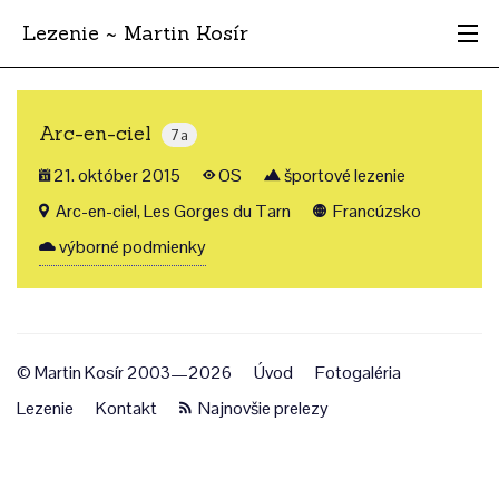
Lezenie ~ Martin Kosír
Najhodnotnejšie
Arc-en-ciel
7a
Oblasti
21. október 2015
OS
športové lezenie
Krajina
Arc-en-ciel, Les Gorges du Tarn
Francúzsko
výborné podmienky
Štýl
Archív
© Martin Kosír 2003—2026
Úvod
Fotogaléria
Lezenie
Kontakt
Najnovšie prelezy