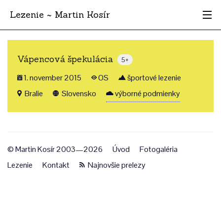
Lezenie ~ Martin Kosír
Najhodnotnejšie
Vápencová špekulácia
5+
Oblasti
1. november 2015
OS
športové lezenie
Krajina
Bralie
Slovensko
výborné podmienky
Štýl
Archív
© Martin Kosír 2003—2026
Úvod
Fotogaléria
Lezenie
Kontakt
Najnovšie prelezy