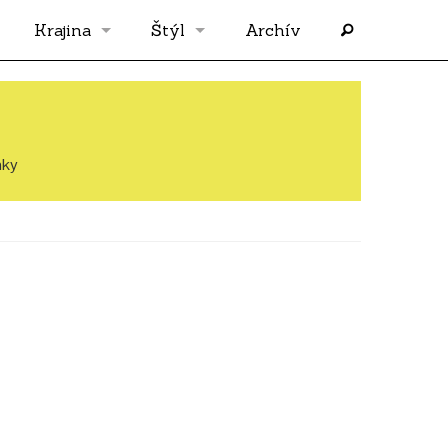
Krajina
Štýl
Archív
Slovensko
OS
Grécko
FLASH
nky
Rakúsko
RP
Nemecko
PP
Španielsko
AF
Francúzsko
SÓLO