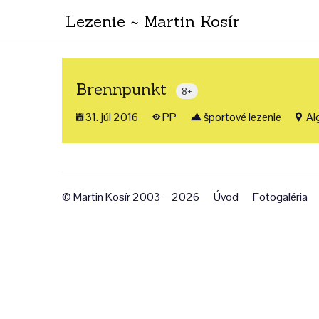
Lezenie ~ Martin Kosír
Brennpunkt
8+
31. júl 2016
PP
športové lezenie
Al
© Martin Kosír 2003—2026
Úvod
Fotogaléria