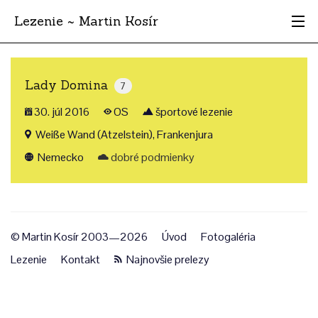
Lezenie ~ Martin Kosír
Najhodnotnejšie
Lady Domina
7
Oblasti
30. júl 2016
OS
športové lezenie
Krajina
Weiße Wand (Atzelstein), Frankenjura
Nemecko
dobré podmienky
Štýl
Archív
© Martin Kosír 2003—2026
Úvod
Fotogaléria
Lezenie
Kontakt
Najnovšie prelezy