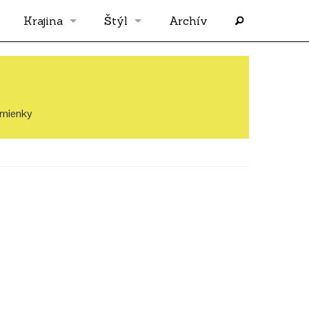
Krajina
Štýl
Archív
Slovensko
OS
Grécko
FLASH
mienky
Rakúsko
RP
Nemecko
PP
Španielsko
AF
Francúzsko
SÓLO