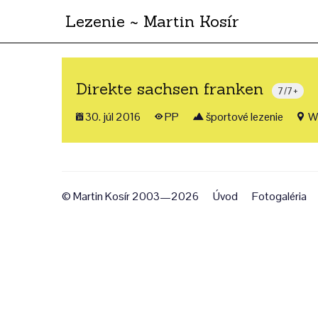
Lezenie ~ Martin Kosír
Direkte sachsen franken
7/7+
30. júl 2016
PP
športové lezenie
We
© Martin Kosír 2003—2026
Úvod
Fotogaléria