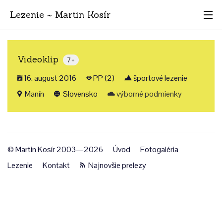
Lezenie ~ Martin Kosír
Najhodnotnejšie
Videoklip
7+
Oblasti
16. august 2016
PP (2)
športové lezenie
Krajina
Manín
Slovensko
výborné podmienky
Štýl
Archív
© Martin Kosír 2003—2026
Úvod
Fotogaléria
Lezenie
Kontakt
Najnovšie prelezy