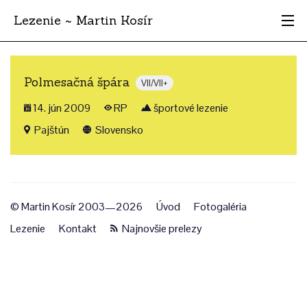
Lezenie ~ Martin Kosír
Najhodnotnejšie
Polmesačná špára
VII/VII+
Oblasti
14. jún 2009
RP
športové lezenie
Krajina
Pajštún
Slovensko
Štýl
Archív
© Martin Kosír 2003—2026
Úvod
Fotogaléria
Lezenie
Kontakt
Najnovšie prelezy