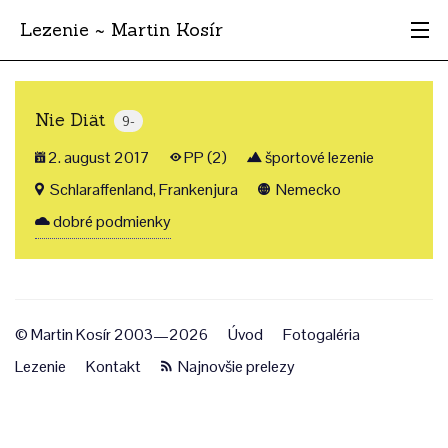
Lezenie ~ Martin Kosír
Najhodnotnejšie
Nie Diät
9-
Oblasti
2. august 2017
PP (2)
športové lezenie
Krajina
Schlaraffenland, Frankenjura
Nemecko
dobré podmienky
Štýl
Archív
© Martin Kosír 2003—2026
Úvod
Fotogaléria
Lezenie
Kontakt
Najnovšie prelezy