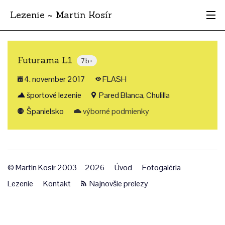
Lezenie ~ Martin Kosír
Najhodnotnejšie
Futurama L1
7b+
Oblasti
4. november 2017
FLASH
Krajina
športové lezenie
Pared Blanca, Chulilla
Španielsko
výborné podmienky
Štýl
Archív
© Martin Kosír 2003—2026
Úvod
Fotogaléria
Lezenie
Kontakt
Najnovšie prelezy