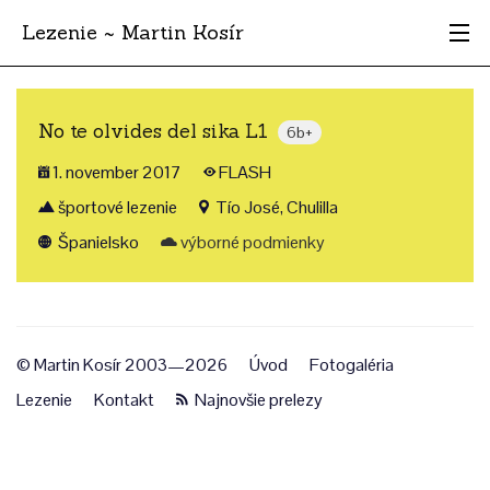
Lezenie ~ Martin Kosír
Najhodnotnejšie
No te olvides del sika L1
6b+
Oblasti
1. november 2017
FLASH
Krajina
športové lezenie
Tío José, Chulilla
Španielsko
výborné podmienky
Štýl
Archív
© Martin Kosír 2003—2026
Úvod
Fotogaléria
Lezenie
Kontakt
Najnovšie prelezy