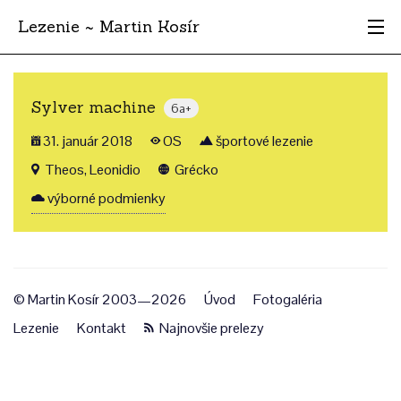
Lezenie ~ Martin Kosír
Najhodnotnejšie
Sylver machine
6a+
Oblasti
31. január 2018
OS
športové lezenie
Krajina
Theos, Leonidio
Grécko
výborné podmienky
Štýl
Archív
© Martin Kosír 2003—2026
Úvod
Fotogaléria
Lezenie
Kontakt
Najnovšie prelezy