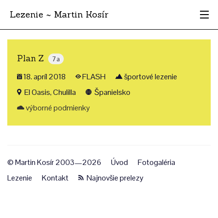
Lezenie ~ Martin Kosír
Najhodnotnejšie
Plan Z
7a
Oblasti
18. apríl 2018
FLASH
športové lezenie
Krajina
El Oasis, Chulilla
Španielsko
výborné podmienky
Štýl
Archív
© Martin Kosír 2003—2026
Úvod
Fotogaléria
Lezenie
Kontakt
Najnovšie prelezy