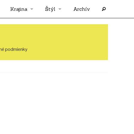
Krajina
Štýl
Archív
Slovensko
OS
Grécko
FLASH
né podmienky
Rakúsko
RP
Nemecko
PP
Španielsko
AF
Francúzsko
SÓLO