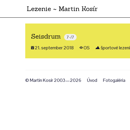
Lezenie ~ Martin Kosír
Seisdrum
7-/7
21. september 2018
OS
športové lezen
© Martin Kosír 2003—2026
Úvod
Fotogaléria