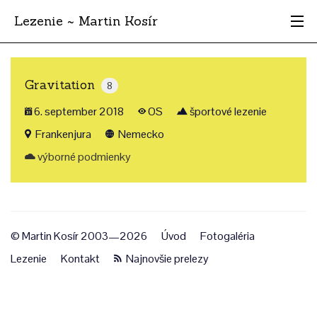
Lezenie ~ Martin Kosír
Najhodnotnejšie
Gravitation
8
Oblasti
6. september 2018
OS
športové lezenie
Krajina
Frankenjura
Nemecko
výborné podmienky
Štýl
Archív
© Martin Kosír 2003—2026
Úvod
Fotogaléria
Lezenie
Kontakt
Najnovšie prelezy